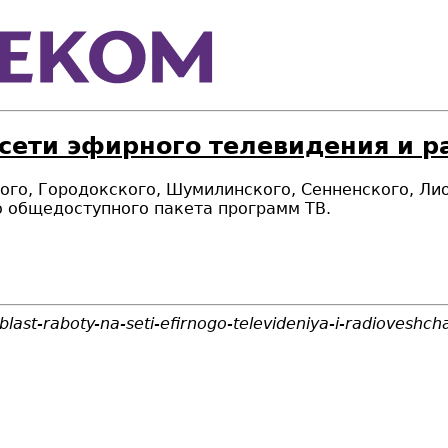
 сети эфирного телевидения и 
ского, Городокского, Шумилинского, Сенненского, Л
о общедоступного пакета программ ТВ.
last-raboty-na-seti-efirnogo-televideniya-i-radioveshch