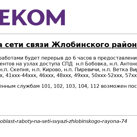
а сети связи Жлобинского район
и работами будет
перерыв до 6 часов в предоставлени
нентов на узлах доступа СПД н.п
Бобовка
, н.п.
Антон
н.п.
Скепня,
н.п.
Кирово,
н.п.
Пиревичи,
н.п.
Ветка Ви
, 41xxx-44ххх, 46xxх, 48xxx, 49xxx, 50xxx-52xxx, 57ххх
енным службам 101, 102, 103, 104, 112 возможен п
blast-raboty-na-seti-svyazi-zhlobinskogo-rayona-74