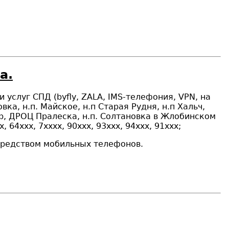
а.
и услуг СПД (
byfly
, ZALA, IMS-телефония,
VPN
, на
овка,
н.п.
Майское,
н.п
Старая Рудня,
н.п
Хальч,
р, ДРОЦ Пралеска,
н.п.
Солтановка в Жлобинском
, 64xxx, 7хxxx, 90ххх, 93xxx, 94xxx, 91ххх;
осредством мобильных телефонов.