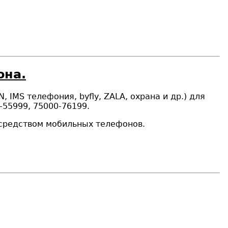
она.
N
,
IMS
телефония, byfly, ZALA, охрана и др.) для
-55999, 75000-76199.
осредством мобильных телефонов.