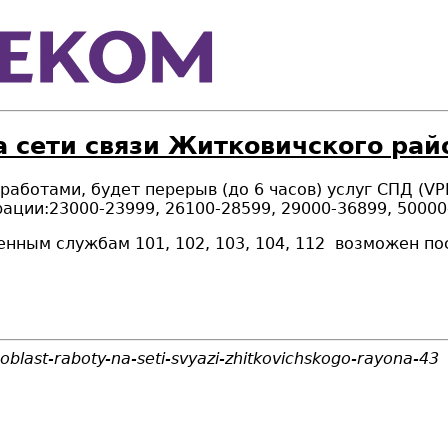
а сети связи Житковичского рай
и работами, будет перерыв (до 6 часов) услуг СПД (
VP
ации:23000-23999, 26100-28599, 29000-36899, 50000
енным службам 101, 102, 103, 104, 112 возможен п
blast-raboty-na-seti-svyazi-zhitkovichskogo-rayona-43