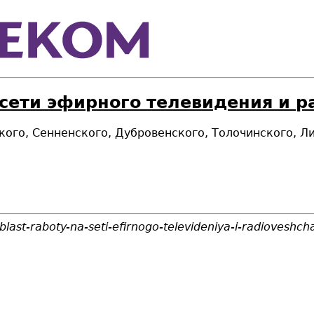
 сети эфирного телевидения и 
ского, Сенненского, Дубровенского, Толочинского, Л
last-raboty-na-seti-efirnogo-televideniya-i-radioveshch