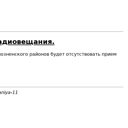
радиовещания.
иозненского районов будет отсутствовать прием
aniya-11