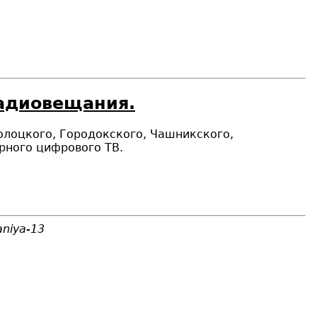
радиовещания.
Полоцкого, Городокского, Чашникского,
рного цифрового ТВ.
aniya-13