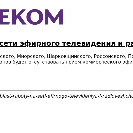
 сети эфирного телевидения и 
авского, Миорского, Шарковщинского, Россонского, 
онов будет отсутствовать прием коммерческого эфи
last-raboty-na-seti-efirnogo-televideniya-i-radioveshch