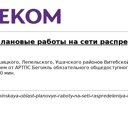
Плановые работы на сети распр
ицкого, Лепельского, Ушачского районов Витебской
ием от АРТПС Бегомль обязательного общедоступно
0 мин.
inskaya-oblast-planovye-raboty-na-seti-raspredeleniya-