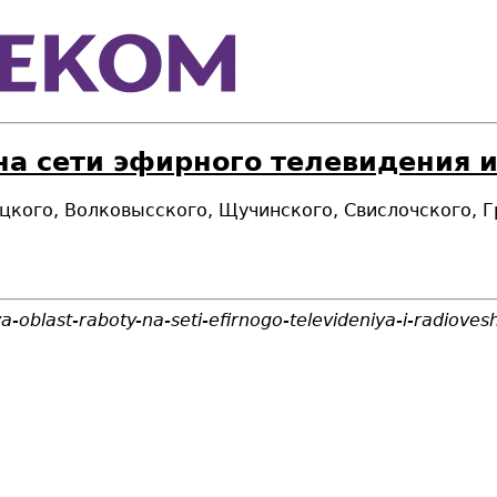
на сети эфирного телевидения 
вицкого, Волковысского, Щучинского, Свислочского, 
-oblast-raboty-na-seti-efirnogo-televideniya-i-radioves