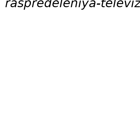
raspredeleniya-televi