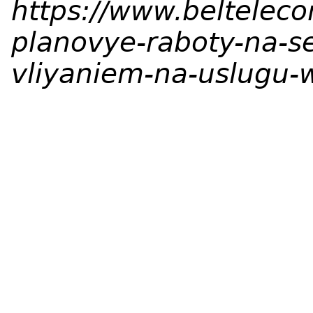
https://www.belteleco
planovye-raboty-na-se
vliyaniem-na-uslugu-w