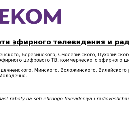
ети эфирного телевидения и ра
енского, Березинского, Смолевичского, Пуховичско
эфирного цифрового ТВ, коммерческого эфирного ци
одечненского, Минского, Воложинского, Вилейского
Молодечно.
ast-raboty-na-seti-efirnogo-televideniya-i-radioveshcha