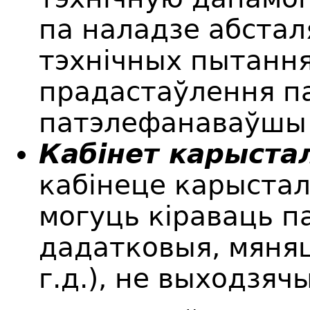
па наладзе абстал
тэхнічных пытання
прадастаўлення па
патэлефанаваўшы п
Кабінет карыста
кабінеце карыста
могуць кіраваць п
дадатковыя, мяня
г.д.), не выходзяч