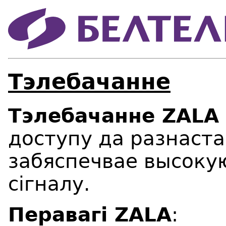
Тэлебачанне
Тэлебачанне ZALA
доступу да разнаста
забяспечвае высокую
сігналу.
Перавагі ZALA
: