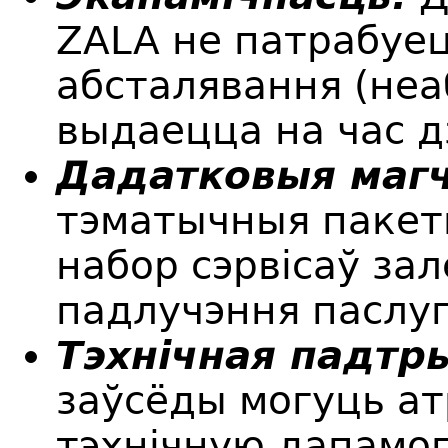
ZALA не патрабуе
абсталявання (не
выдаецца на час д
Дадатковыя маг
тэматычныя пакеты
набор сэрвісаў за
падлучэння паслуг
Тэхнічная падтр
заўсёды могуць а
тэхнічную дапамо