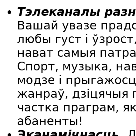
Тэлеканалы разн
Вашай увазе прад
любы густ і ўзрост
нават самыя патр
Спорт, музыка, на
модзе і прыгажосц
жанраў, дзіцячыя 
частка праграм, я
абаненты!
Эканамічнасць.
Д