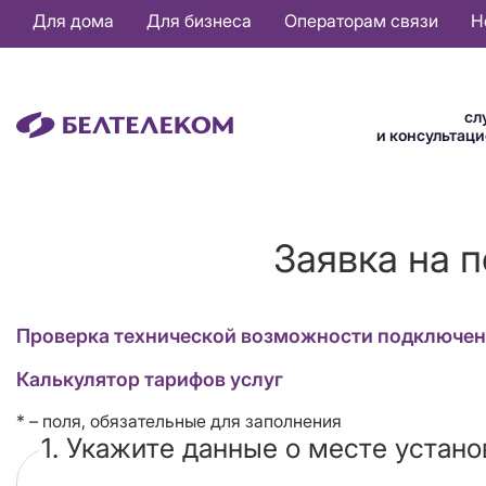
Основная
Для дома
Для бизнеса
Операторам связи
Н
навигация
RU
сл
и консультац
Заявка на 
Проверка технической возможности подключени
Калькулятор тарифов услуг
* – поля, обязательные для заполнения
1. Укажите данные о месте устано