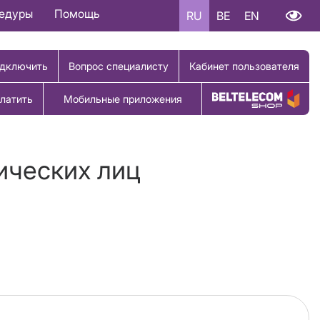
цедуры
Помощь
RU
BE
EN
дключить
Вопрос специалисту
Кабинет пользователя
латить
Мобильные приложения
Купить товар
ических лиц