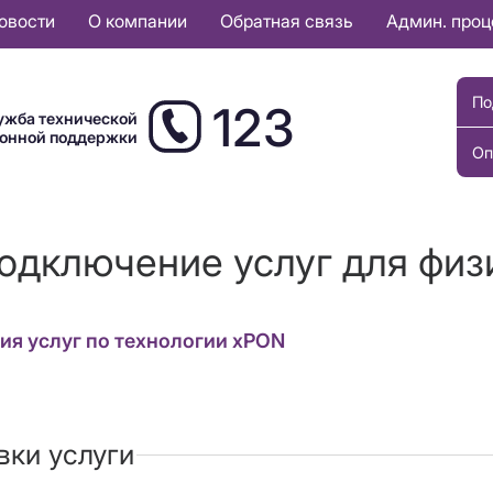
овости
О компании
Обратная связь
Админ. про
По
123
ужба технической
ионной поддержки
Оп
подключение услуг для физ
я услуг по технологии xPON
вки услуги