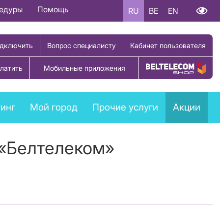
цедуры
Помощь
RU
BE
EN
дключить
Вопрос специалисту
Кабинет пользователя
латить
Мобильные приложения
Купить товар
инг
Мой город
Прочие услуги
Акции
 «Белтелеком»