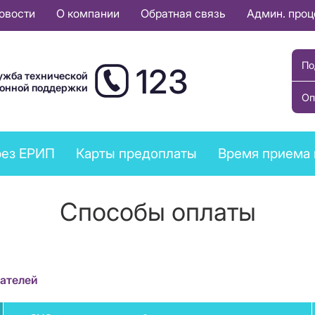
овости
О компании
Обратная связь
Админ. про
По
123
ужба технической
ионной поддержки
Оп
рез ЕРИП
Карты предоплаты
Время приема 
Способы оплаты
ателей