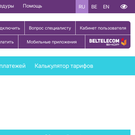
цедуры
Помощь
RU
BE
EN
дключить
Вопрос специалисту
Кабинет пользователя
латить
Мобильные приложения
Купить товар
платежей
Калькулятор тарифов