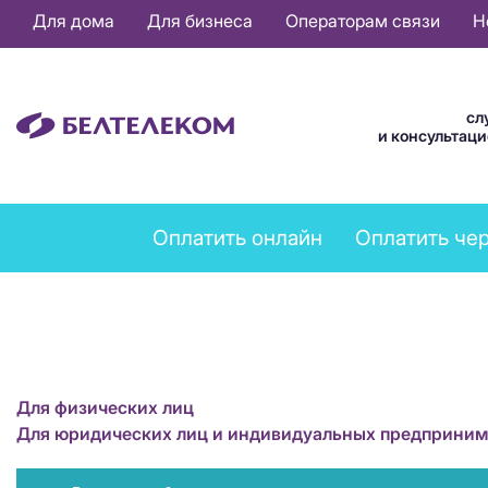
Основная
Для дома
Для бизнеса
Операторам связи
Н
навигация
RU
сл
и консультац
Payments
Оплатить онлайн
Оплатить че
services
menu
Для физических лиц
Для юридических лиц и индивидуальных предприним