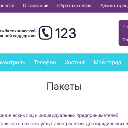
овости
О компании
Обратная связь
Админ. про
По
123
ужба технической
ионной поддержки
Оп
оконтроль
Телефон
Хостинг
Мой город
Пакеты
юридических лиц и индивидуальных предпринимателей
тарифов на пакеты услуг электросвязи, для юридических