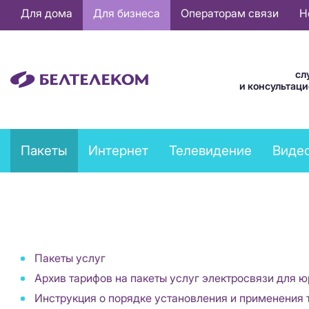
Основная
Для дома
Для бизнеса
Операторам связи
Н
навигация
RU
сл
и консультац
Business
Пакеты
Интернет
Телевидение
Виде
services
menu
Пакеты услуг
Архив тарифов на пакеты услуг электросвязи для 
Инструкция о порядке установления и применения 