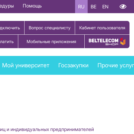
цедуры
Помощь
RU
BE
EN
дключить
Вопрос специалисту
Кабинет пользователя
латить
Мобильные приложения
Купить товар
Мой университет
Госзакупки
Прочие услу
 лиц и индивидуальных предпринимателей