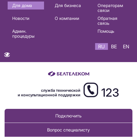
Основная
Для дома
Для бизнеса
Операторам
связи
навигация
Новости
О компании
Обратная
RU
связь
Админ.
Помощь
процедуры
RU
BE
EN
123
служба технической
и консультационной поддержки
Подключить
Вопрос специалисту