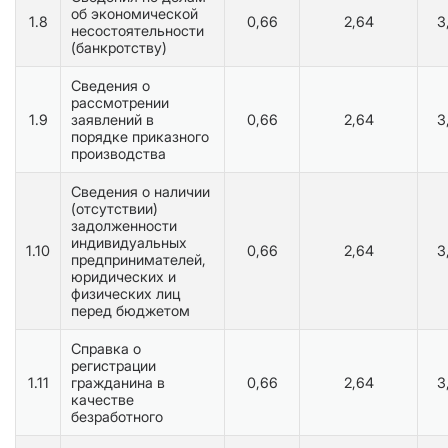
об экономической
1.8
0,66
2,64
3
несостоятельности
(банкротству)
Сведения о
рассмотрении
1.9
заявлений в
0,66
2,64
3
порядке приказного
производства
Сведения о наличии
(отсутствии)
задолженности
индивидуальных
1.10
0,66
2,64
3
предпринимателей,
юридических и
физических лиц
перед бюджетом
Справка о
регистрации
1.11
гражданина в
0,66
2,64
3
качестве
безработного