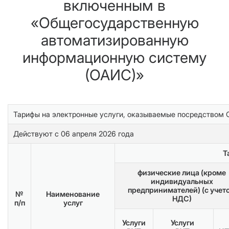
включенным в
«Общегосударственную
автоматизированную
информационную систему
(ОАИС)»
Тарифы на электронные услуги, оказываемые посредством
Действуют с 06 апреля 2026 года
Т
физические лица (кроме
индивидуальных
предпринимателей) (с учет
№
Наименование
НДС)
п/п
услуг
Услуги
Услуги