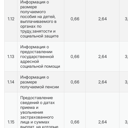
Информация о
размере
получаемого
пособия на детей,
1.12
0,66
2,64
3
выплачиваемого в
органах по
труду,занятости и
социальной защите
Информация о
предоставлении
1.13
государственной
0,66
2,64
3
адресной
социальной помощи
Информация о
1.14
размере
0,66
2,64
3
получаемой пенсии
Предоставление
сведений о датах
приема и
увольнения
застрахованного
1.15
лица и суммах
0,66
2,64
3
выплат, на которые