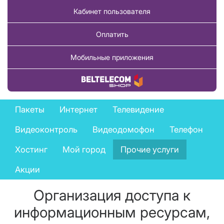
Кабинет пользователя
Оплатить
Мобильные приложения
Купить товар
Private
Пакеты
Интернет
Телевидение
services
Видеоконтроль
Видеодомофон
Телефон
menu
Хостинг
Мой город
Прочие услуги
Акции
Организация доступа к
информационным ресурсам,