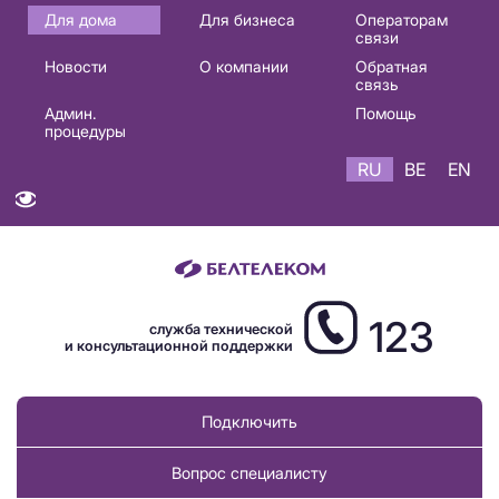
Основная
Для дома
Для бизнеса
Операторам
связи
навигация
Новости
О компании
Обратная
RU
связь
Админ.
Помощь
процедуры
RU
BE
EN
123
служба технической
и консультационной поддержки
Подключить
Вопрос специалисту