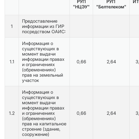
РУП
РУП
ИТ
"НЦЭУ"
"Белтелеком"
Предоставление
1
информации из ГИР
посредством ОАИС:
Информация о
существующих в
момент выдачи
информации правах
1.1
0,66
2,64
3
и ограничениях
(обременениях)
прав на земельный
участок
Информация о
существующих в
момент выдачи
информации правах
1.2
и ограничениях
0,66
2,64
3
(обременениях)
прав на капитальное
строение (здание,
сооружение)