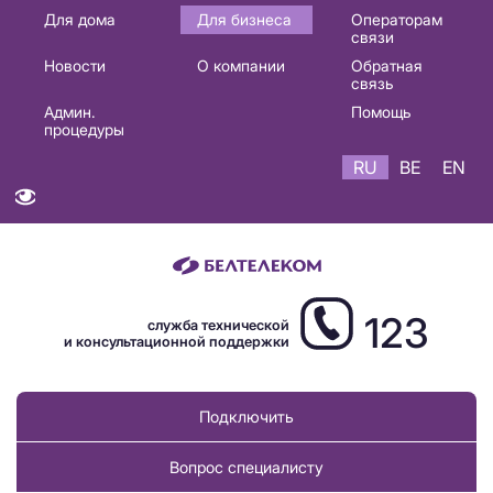
Основная
Для дома
Для бизнеса
Операторам
связи
навигация
Новости
О компании
Обратная
RU
связь
Админ.
Помощь
процедуры
RU
BE
EN
123
служба технической
и консультационной поддержки
Подключить
Вопрос специалисту