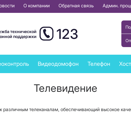
овости
О компании
Обратная связь
Админ. про
По
123
ужба технической
ионной поддержки
Оп
еоконтроль
Видеодомофон
Телефон
Хост
Телевидение
к различным телеканалам, обеспечивающий высокое качес