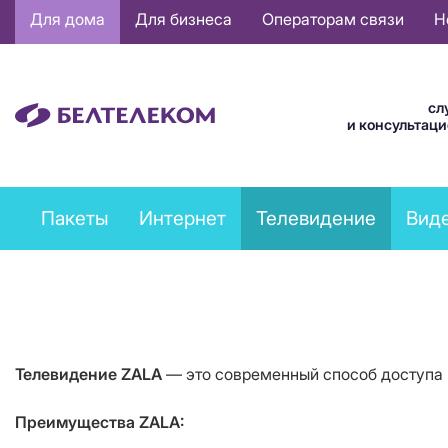
Основная
Для дома
Для бизнеса
Операторам связи
Н
навигация
RU
сл
и консультац
Private
Пакеты
Интернет
Телевидение
Вид
services
menu
Телевидение
ZALA
— это современный способ доступа 
Преимущества
ZALA
: