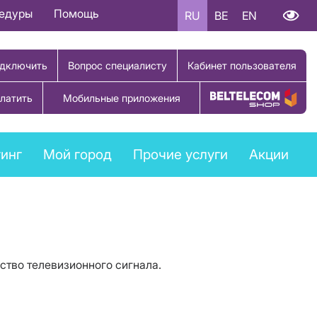
цедуры
Помощь
RU
BE
EN
дключить
Вопрос специалисту
Кабинет пользователя
латить
Мобильные приложения
Купить товар
инг
Мой город
Прочие услуги
Акции
тво телевизионного сигнала.