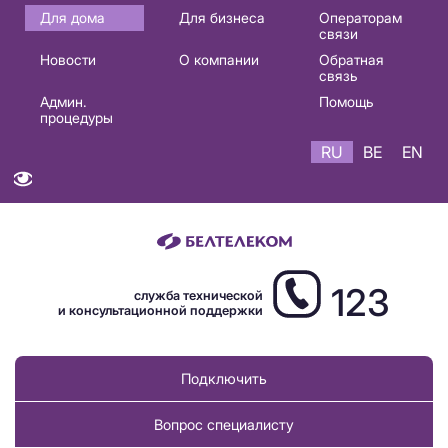
Основная
Для дома
Для бизнеса
Операторам
связи
навигация
Новости
О компании
Обратная
RU
связь
Админ.
Помощь
процедуры
RU
BE
EN
123
служба технической
и консультационной поддержки
Подключить
Вопрос специалисту