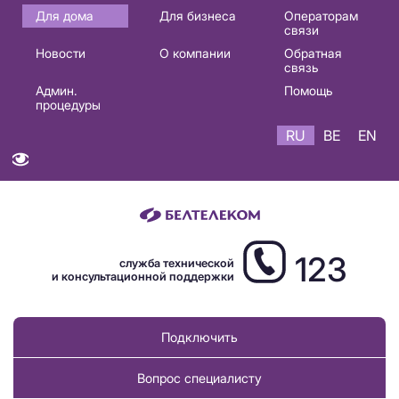
Основная
Для дома
Для бизнеса
Операторам
связи
навигация
Новости
О компании
Обратная
RU
связь
Админ.
Помощь
процедуры
RU
BE
EN
123
служба технической
и консультационной поддержки
Подключить
Вопрос специалисту