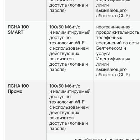
доступа (логина и
линии
пароля)
вызывающего
абонента (CLIP)
ЯСНА 100
100/50 Мбит/с
неограниченная
SMART
и нелимитируемый
продолжительность
доступ по
телефонных
технологии Wi-Fi
соединений по сети
с использованием
Белтелеком и
действующих
услуга
реквизитов
Идентификация
доступа (логина и
линии
пароля)
вызывающего
абонента (CLIP)
ЯСНА 100
100/50 Мбит/с
Промо
и нелимитируемый
доступ по
технологии Wi-Fi
с использованием
действующих
реквизитов
доступа (логина и
пароля)
для абонентов, не пользующи