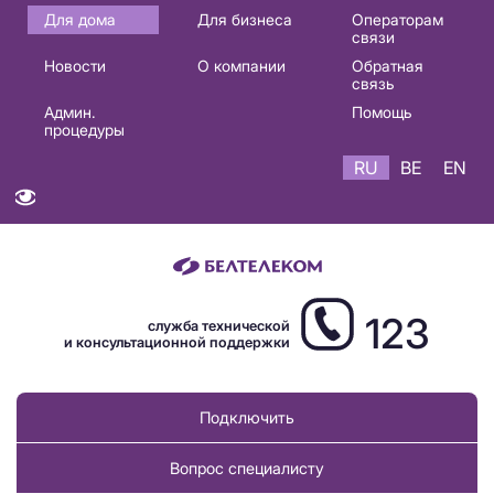
Основная
Для дома
Для бизнеса
Операторам
связи
навигация
Новости
О компании
Обратная
RU
связь
Админ.
Помощь
процедуры
RU
BE
EN
123
служба технической
и консультационной поддержки
Подключить
Вопрос специалисту