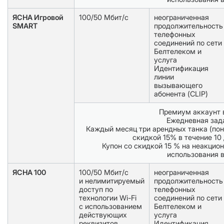
ЯСНА Игровой
100/50 Мбит/с
неограниченная
SMART
продолжительность
телефонных
соединений по сети
Белтелеком и
услуга
Идентификация
линии
вызывающего
абонента (CLIP)
Премиум аккаунт 
Ежедневная зад
Каждый месяц три арендных танка (по
скидкой 15% в течение 1
Купон со скидкой 15 % на неакцио
использования в
ЯСНА 100
100/50 Мбит/с
неограниченная
и нелимитируемый
продолжительность
доступ по
телефонных
технологии Wi-Fi
соединений по сети
с использованием
Белтелеком и
действующих
услуга
реквизитов
Идентификация