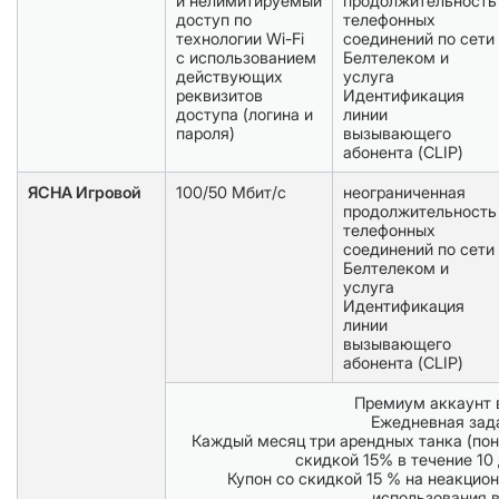
и нелимитируемый
продолжительность
доступ по
телефонных
технологии Wi-Fi
соединений по сети
с использованием
Белтелеком и
действующих
услуга
реквизитов
Идентификация
доступа (логина и
линии
пароля)
вызывающего
абонента (CLIP)
ЯСНА Игровой
100/50 Мбит/с
неограниченная
продолжительность
телефонных
соединений по сети
Белтелеком и
услуга
Идентификация
линии
вызывающего
абонента (CLIP)
Премиум аккаунт 
Ежедневная зад
Каждый месяц три арендных танка (по
скидкой 15% в течение 1
Купон со скидкой 15 % на неакцио
использования в