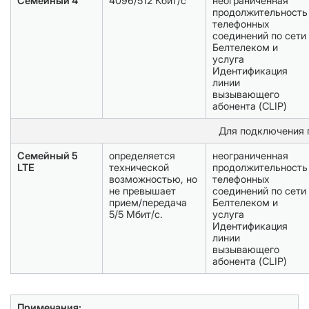
Семейный 4
4096/512 Кбит/с
неограниченная
продолжительность
телефонных
соединений по сети
Белтелеком и
услуга
Идентификация
линии
вызывающего
абонента (CLIP)
Для подключения 
Семейный 5
определяется
неограниченная
LTE
технической
продолжительность
возможностью, но
телефонных
не превышает
соединений по сети
прием/передача
Белтелеком и
5/5 Мбит/с.
услуга
Идентификация
линии
вызывающего
абонента (CLIP)
Примечания: