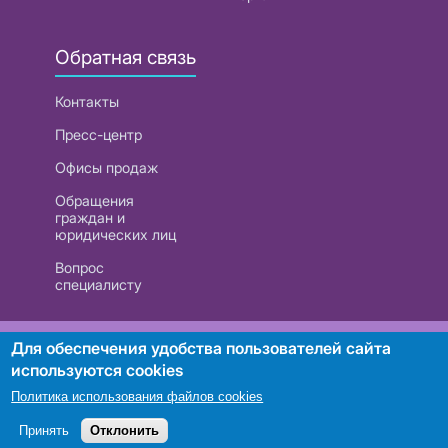
Обратная связь
Контакты
Пресс-центр
Офисы продаж
Обращения
граждан и
юридических лиц
Вопрос
специалисту
РУП «Белтелеком». УНП 101007741
Для обеспечения удобства пользователей сайта
используются cookies
Политика использования файлов cookies
Поиск
Принять
Отклонить