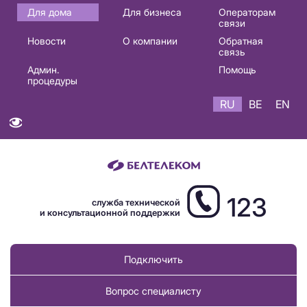
Основная
Для дома
Для бизнеса
Операторам
связи
навигация
Новости
О компании
Обратная
RU
связь
Админ.
Помощь
процедуры
RU
BE
EN
123
служба технической
и консультационной поддержки
Подключить
Вопрос специалисту