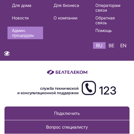
Основная
Для дома
Для бизнеса
Операторам
связи
навигация
Новости
О компании
Обратная
RU
связь
Админ.
Помощь
процедуры
RU
BE
EN
123
служба технической
и консультационной поддержки
Подключить
Вопрос специалисту