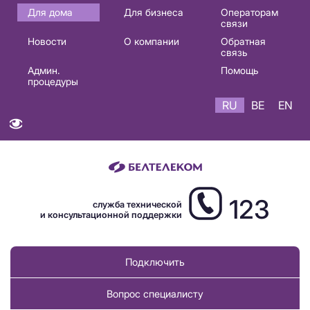
Основная
Для дома
Для бизнеса
Операторам
связи
навигация
Новости
О компании
Обратная
RU
связь
Админ.
Помощь
процедуры
RU
BE
EN
123
служба технической
и консультационной поддержки
Подключить
Вопрос специалисту