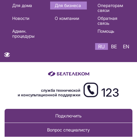
Основная
Для дома
Для бизнеса
Операторам
связи
навигация
Новости
О компании
Обратная
RU
связь
Админ.
Помощь
процедуры
RU
BE
EN
123
служба технической
и консультационной поддержки
Подключить
Вопрос специалисту