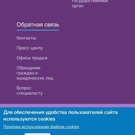
государственный
орган
Обратная связь
Контакты
Пресс-центр
Офисы продаж
Обращения
граждан и
юридических лиц
Вопрос
специалисту
РУП «Белтелеком». УНП 101007741
Для обеспечения удобства пользователей сайта
используются cookies
Политика использования файлов cookies
Поиск