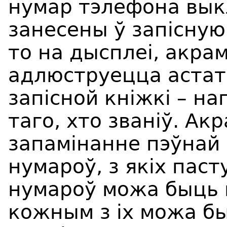
нумар тэлефона вык
занесены ў запісную
то на дысплеі, акра
адлюструецца астатн
запісной кніжкі – на
таго, хто званіў. Ак
запамінанне пэўнай 
нумароў, з якіх пасту
нумароў можа быць 
кожным з іх можа б