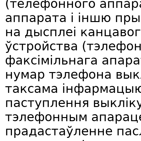
(телефонного аппара
аппарата і іншю пр
на дысплеі канцаво
ўстройства (тэлефон
факсімільнага апарат
нумар тэлефона вык
таксама інфармацыю 
паступлення выкліку
тэлефонным апарац
прадастаўленне пасл