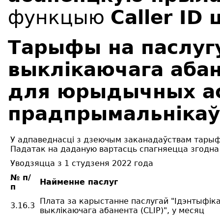
функцыю
Caller ID 
Тарыфы на паслугу
выклікаючага абан
для юрыдычных ас
прадпрымальнікаў
У адпаведнасці з дзеючым заканадаўствам тарыф
Падатак на даданую вартасць спагняецца згодна
Уводзяцца з 1 студзеня 2022 года
№ п/
Найменне паслуг
п
Плата за карыстанне паслугай "Ідэнтыфіка
3.16.3
выклікаючага абанента (CLIP)", у месяц