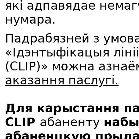
які адпавядае немаг
нумара.
Падрабязней з умова
«Ідэнтыфікацыя ліні
(CLIP)» можна азнаё
аказання паслугі.
Для карыстання п
CLIP
абаненту
набы
абаненцкую прыл