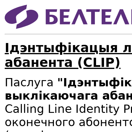
Ідэнтыфікацыя л
абанента (CLIP)
Паслуга
"Ідэнтыфік
выклікаючага абан
Calling Line Identity
оконечного абонент