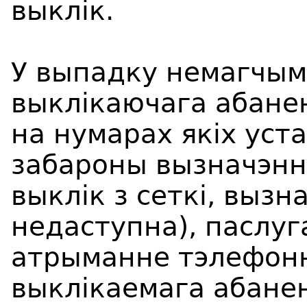
выклік.
У выпадку немагчым
выклікаючага абанен
на нумарах якіх уст
забароны вызначэнн
выклік з сеткі, выз
недаступна), паслу
атрыманне тэлефон
выклікаемага абанен