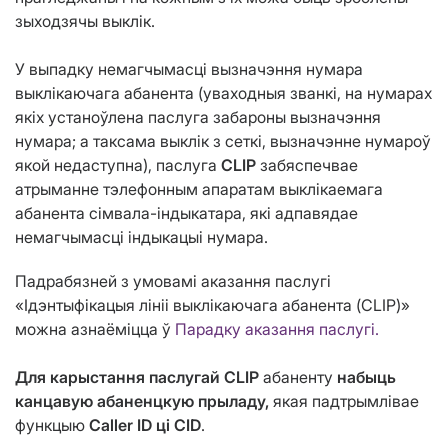
зыходзячы выклік.
У выпадку немагчымасці вызначэння нумара
выклікаючага абанента (уваходныя званкі, на нумарах
якіх устаноўлена паслуга забароны вызначэння
нумара; а таксама выклік з сеткі, вызначэнне нумароў
якой недаступна), паслуга
CLIP
забяспечвае
атрыманне тэлефонным апаратам выклікаемага
абанента сімвала-індыкатара, які адпавядае
немагчымасці індыкацыі нумара.
Падрабязней з умовамі аказання паслугі
«Ідэнтыфікацыя лініі выклікаючага абанента (CLIP)»
можна азнаёміцца ў
Парадку аказання паслугі.
Для карыстання паслугай CLIP
абаненту
набыць
канцавую абаненцкую прыладу,
якая падтрымлівае
функцыю
Caller ID ці CID
.