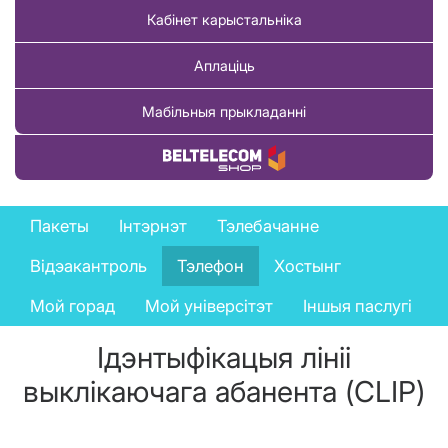
Кабінет карыстальніка
Аплаціць
Мабільныя прыкладанні
Купіць тавар
Business
Пакеты
Інтэрнэт
Тэлебачанне
services
Відэакантроль
Тэлефон
Хостынг
menu
Мой горад
Мой універсітэт
Іншыя паслугі
Ідэнтыфікацыя лініі
выклікаючага абанента (CLIP)