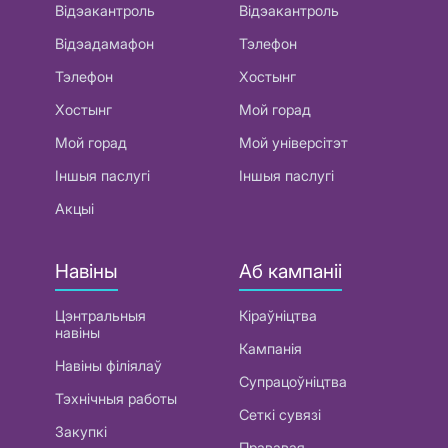
Відэакантроль
Відэакантроль
Відэадамафон
Тэлефон
Тэлефон
Хостынг
Хостынг
Мой горад
Мой горад
Мой універсітэт
Іншыя паслугі
Іншыя паслугі
Акцыі
Навіны
Аб кампаніі
Цэнтральныя
Кіраўніцтва
навіны
Кампанія
Навіны філіялаў
Супрацоўніцтва
Тэхнічныя работы
Сеткі сувязі
Закупкі
Прававая