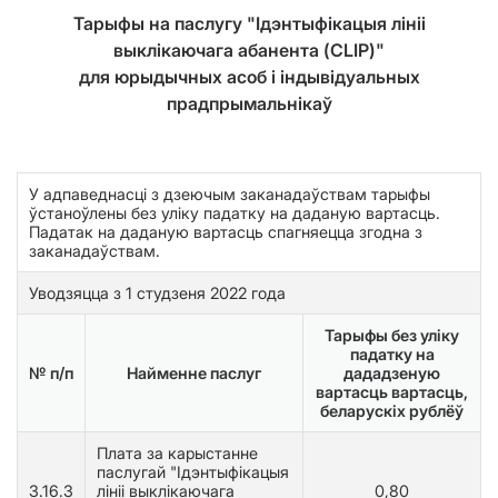
Тарыфы на паслугу "Ідэнтыфікацыя лініі
выклікаючага абанента (CLIP)"
для юрыдычных асоб і індывідуальных
прадпрымальнікаў
У адпаведнасці з дзеючым заканадаўствам тарыфы
ўстаноўлены без уліку падатку на даданую вартасць.
Падатак на даданую вартасць спагняецца згодна з
заканадаўствам.
Уводзяцца з 1 студзеня 2022 года
Тарыфы без уліку
падатку на
№ п/п
Найменне паслуг
дададзеную
вартасць вартасць,
беларускіх рублёў
Плата за карыстанне
паслугай "Ідэнтыфікацыя
3.16.3
лініі выклікаючага
0,80