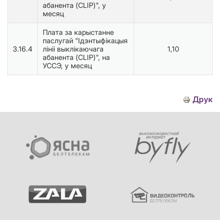
абанента (CLIP)", у
месяц
Плата за карыстанне
паслугай "Ідэнтыфікацыя
3.16.4
лініі выклікаючага
1,10
абанента (CLIP)", на
УССЭ, у месяц
Друк