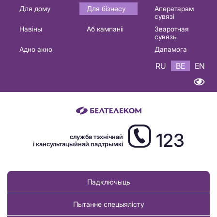
Основная
Для дому
Для бізнесу
Аператарам
сувязі
навигация
Навіны
Аб кампаніі
Зваротная
BE
сувязь
Адно акно
Дапамога
RU
BE
EN
123
служба тэхнічнай
і кансультацыйнай падтрымкі
Падключыць
Пытанне спецыялісту