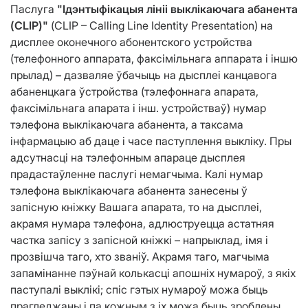
Паслуга
"Ідэнтыфікацыя лініі выклікаючага абанента
(CLIP)"
(CLIP – Calling Line Identity Presentation) на
дисплее оконечного абонентского устройства
(телефонного аппарата, факсімільнага аппарата і іншю
прылад)
–
дазваляе ўбачыць на дысплеі канцавога
абаненцкага ўстройства (тэлефоннага апарата,
факсімільнага апарата і інш. устройстваў) нумар
тэлефона выклікаючага абанента, а таксама
інфармацыю аб даце і часе паступлення выкліку. Пры
адсутнасці на тэлефонным апараце дысплея
прадастаўленне паслугі немагчыма. Калі нумар
тэлефона выклікаючага абанента занесены ў
запісную кніжку Вашага апарата, то на дысплеі,
акрамя нумара тэлефона, адлюструецца астатняя
частка запісу з запісной кніжкі – напрыклад, імя і
прозвішча таго, хто званіў. Акрамя таго, магчыма
запамінанне пэўнай колькасці апошніх нумароў, з якіх
паступалі выклікі; спіс гэтых нумароў можа быць
прагледжаны і па кожным з іх можа быць зроблены