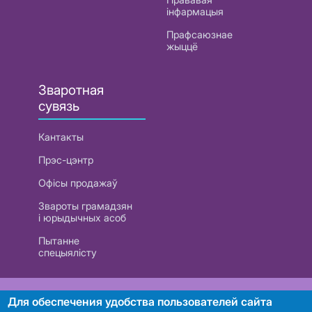
інфармацыя
Прафсаюзнае
жыццё
Зваротная
сувязь
Кантакты
Прэс-цэнтр
Офісы продажаў
Звароты грамадзян
і юрыдычных асоб
Пытанне
спецыялісту
РУП «Белтэлекам». УНП 101007741
Для обеспечения удобства пользователей сайта