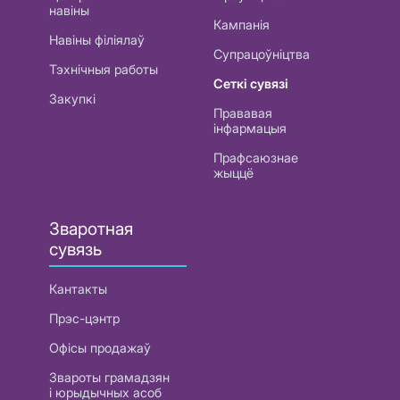
навіны
Кампанія
Навіны філіялаў
Супрацоўніцтва
Тэхнічныя работы
Сеткі сувязі
Закупкі
Прававая
інфармацыя
Прафсаюзнае
жыццё
Зваротная
сувязь
Кантакты
Прэс-цэнтр
Офісы продажаў
Звароты грамадзян
і юрыдычных асоб