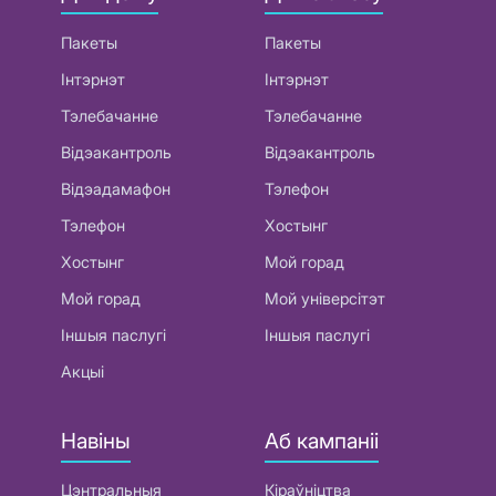
Пакеты
Пакеты
Інтэрнэт
Інтэрнэт
Тэлебачанне
Тэлебачанне
Відэакантроль
Відэакантроль
Відэадамафон
Тэлефон
Тэлефон
Хостынг
Хостынг
Мой горад
Мой горад
Мой універсітэт
Іншыя паслугі
Іншыя паслугі
Акцыі
Навіны
Аб кампаніі
Цэнтральныя
Кіраўніцтва