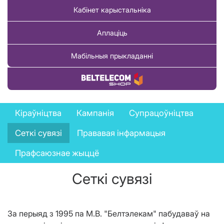
Кабінет карыстальніка
Аплаціць
Мабільныя прыкладанні
Купіць тавар
Company
Кіраўніцтва
Кампанія
Супрацоўніцтва
menu
Сеткі сувязі
Прававая інфармацыя
Прафсаюзнае жыццё
Сеткі сувязі
За перыяд з 1995 па М.В. "Белтэлекам" пабудаваў на