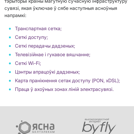
тэрыторыі краіны магутную сучасную інфраструктуру
сувязі, якая ўключае ў сябе наступныя асноўныя
напрамкі:
Транспартная сетка;
Сеткі доступу;
Сеткі перадачы дадзеных;
Телевізійнае і гукавое вяшчанне;
Сеткі Wi-Fi;
Цэнтры апрацоўкі дадзеных;
Карта пранікнення сетак доступу (PON, xDSL);
Праца ў ахоўных зонах ліній электрасувязі.