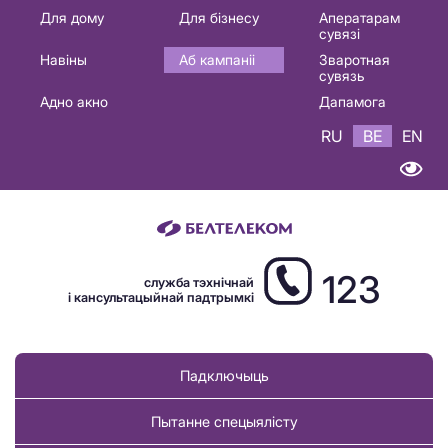
Основная
Для дому
Для бізнесу
Аператарам
сувязі
навигация
Навіны
Аб кампаніі
Зваротная
BE
сувязь
Адно акно
Дапамога
RU
BE
EN
123
служба тэхнічнай
і кансультацыйнай падтрымкі
Падключыць
Пытанне спецыялісту