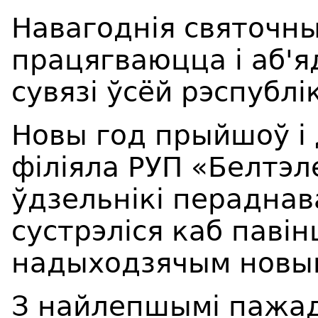
Навагоднія святочн
працягваюцца і аб'
сувязі ўсёй рэспублік
Новы год прыйшоў і 
філіяла РУП «Белтэл
ўдзельнікі пераднав
сустрэліся каб паві
надыходзячым новым
З найлепшымі пажад