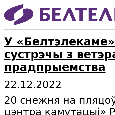
У «Белтэлекаме
сустрэчы з ветэр
прадпрыемства
22.12.2022
20 снежня на пляцо
цэнтра камутацыі» 