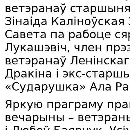
ветэранаў старшыня
Зінаіда Каліноўская
Савета па рабоце с
Лукашэвіч, член прэ
ветэранаў Ленінскага
Дракіна і экс-старш
«Сударушка» Ала Ра
Яркую праграму пра
вечарыны – ветэраны