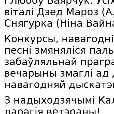
і Любоў Баярчук. Ус
віталі Дзед Мароз (
Снягурка (Ніна Вайна
Конкурсы, навагодні
песні змяняліся пал
забаўляльнай прагра
вечарыны змаглі ад
навагодняй дыскатэ
З надыходзячымі Кал
дарагія ветэраны!