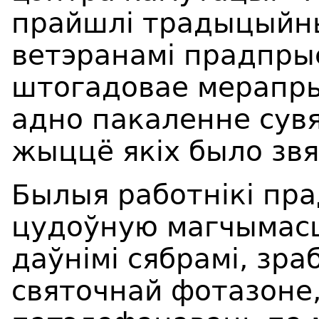
прайшлі традыцыйны
ветэранамі прадпры
штогадовае мерапры
адно пакаленне сувя
жыццё якіх было звя
Былыя работнікі пр
цудоўную магчымасц
даўнімі сябрамі, зра
святочнай фотазоне