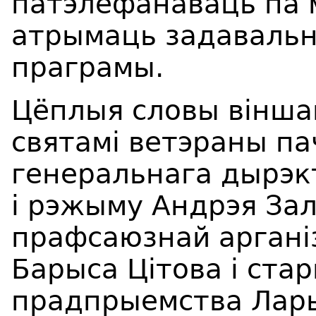
патэлефанаваць па м
атрымаць задавальн
праграмы.
Цёплыя словы вінша
святамі ветэраны па
генеральнага дырэк
і рэжыму Андрэя Зал
прафсаюзнай аргані
Барыса Цітова і ста
прадпрыемства Лар