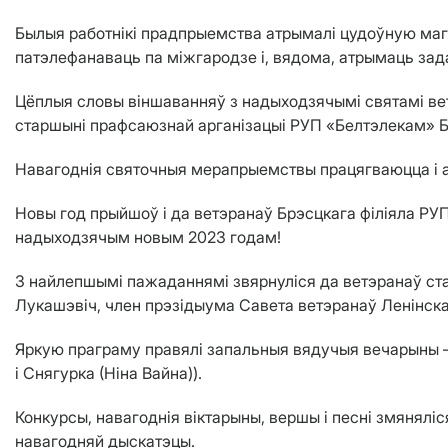
Былыя работнікі прадпрыемства атрымалі цудоўную магч
патэлефанаваць па міжгародзе і, вядома, атрымаць за
Цёплыя словы віншаванняў з надыходзячымі святамі вет
старшыні прафсаюзнай арганізацыі РУП «Белтэлекам» Б
Навагоднія святочныя мерапрыемствы працягваюцца і аб
Новы год прыйшоў і да ветэранаў Брэсцкага філіяла РУП
надыходзячым новым 2023 годам!
З найлепшымі пажаданнямі звярнуліся да ветэранаў ста
Лукашэвіч, член прэзідыума Савета ветэранаў Ленінскаг
Яркую праграму правялі запальныя вядучыя вечарыны – 
і Снягурка (Ніна Вайна)).
Конкурсы, навагоднія віктарыны, вершы і песні змянялі
навагодняй дыскатэцы.