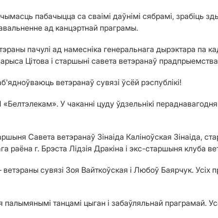
ымасць пабачыцца са сваімі даўнімі сябрамі, зрабіць зды
давальненне ад канцэртнай праграмы.
эраны пачулі ад намесніка генеральнага дырэктара па кад
арыса Цітова і старшыні савета ветэранаў прадпрыемств
'ядноўваюць ветэранаў сувязі ўсёй рэспублікі!
 «Белтэлекам». У чаканні цуду ўдзельнікі пераднавагодня
ршыня Савета ветэранаў Зінаіда Каліноўская Зінаіда, ст
а раёна г. Брэста Лідзія Дракіна і экс-старшыня клуба 
ветэраны сувязі Зоя Вайткоўская і Любоў Баярчук. Усіх п
ся палымянымі танцамі цыган і забаўляльнай праграмай. У