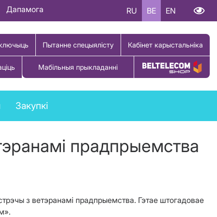
Дапамога
RU
BE
EN
ключыць
Пытанне спецыялісту
Кабінет карыстальніка
аціць
Мабільныя прыкладанні
Купіць тавар
ы
Закупкі
тэранамі прадпрыемства
трэчы з ветэранамі прадпрыемства. Гэтае штогадовае
м».