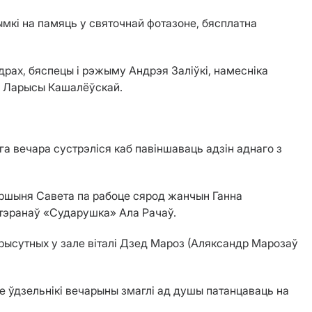
мкі на памяць у святочнай фотазоне, бясплатна
рах, бяспецы і рэжыму Андрэя Заліўкі, намесніка
а Ларысы Кашалёўскай.
га вечара сустрэліся каб павіншаваць адзін аднаго з
аршыня Савета па рабоце сярод жанчын Ганна
ветэранаў «Сударушка» Ала Рачаў.
рысутных у зале віталі Дзед Мароз (Аляксандр Марозаў
се ўдзельнікі вечарыны змаглі ад душы патанцаваць на