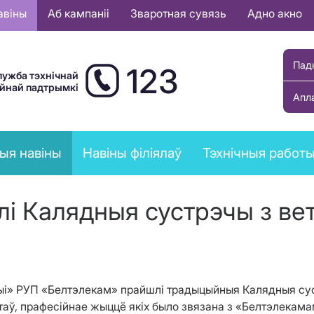
авіны
Аб кампаніі
Зваротная сувязь
Адно акно
Пад
123
лужба тэхнічнай
ыйнай падтрымкі
Апл
ыя навіны
Навіны філіялаў
Тэхнічныя работ
лі Калядныя сустрэчы з ве
ыі» РУП «Белтэлекам» прайшлі традыцыйныя Калядныя сус
аў, прафесійнае жыццё якіх было звязана з «Белтэлекама