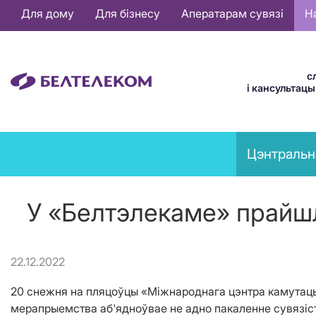
Основная
Для дому
Для бізнесу
Аператарам сувязі
Н
навигация
BE
с
і кансультац
News
Цэнтральн
menu
У «Белтэлекаме» прайш
22.12.2022
20 снежня на пляцоўцы «Міжнароднага цэнтра камутац
мерапрыемства аб'ядноўвае не адно пакаленне сувязіст