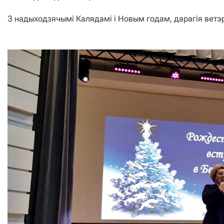
З надыходзячымі Калядамі і Новым годам, дарагія ветэ