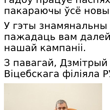
пакараючы ўсё новы
У гэты знамянальны
пажадаць вам далей
нашай кампаніі.
З павагай, Дзмітрый
Віцебскага філіяла 