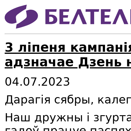
3 ліпеня кампані
адзначае Дзень 
04.07.2023
Дарагія сябры, калег
Наш дружны і згурт
гадоў працуе паспях