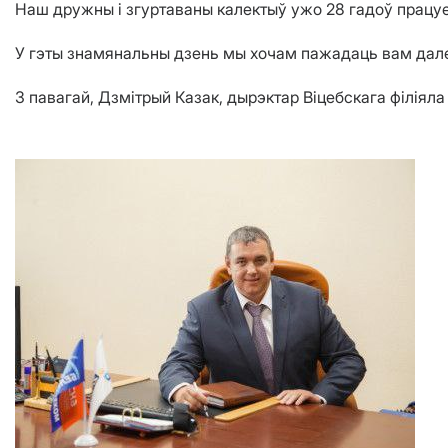
Наш дружны і згуртаваны калектыў ужо 28 гадоў працуе
У гэты знамянальны дзень мы хочам пажадаць вам далей
З павагай, Дзмітрый Казак, дырэктар Віцебскага філіял