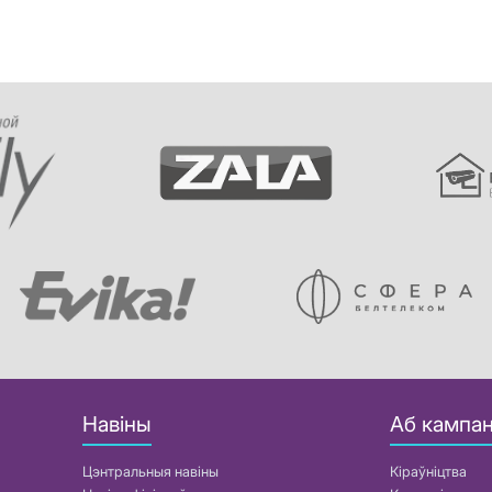
Навіны
Аб кампан
Цэнтральныя навіны
Кіраўніцтва