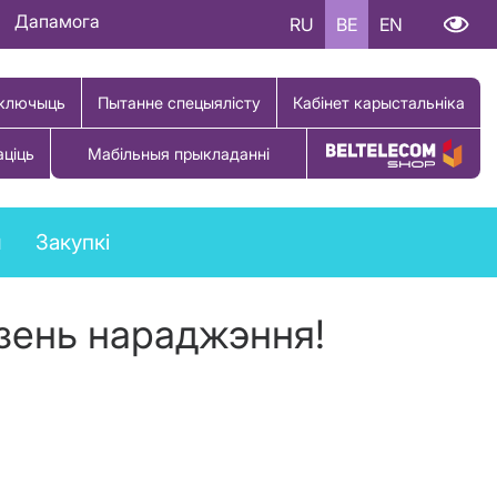
Дапамога
RU
BE
EN
ключыць
Пытанне спецыялісту
Кабінет карыстальніка
аціць
Мабільныя прыкладанні
Купіць тавар
ы
Закупкі
Дзень нараджэння!