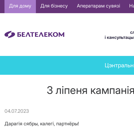
Основная
Для дому
Для бізнесу
Аператарам сувязі
Н
навигация
BE
с
і кансультац
News
Цэнтральн
menu
3 ліпеня кампані
04.07.2023
Дарагія сябры, калегі, партнёры!