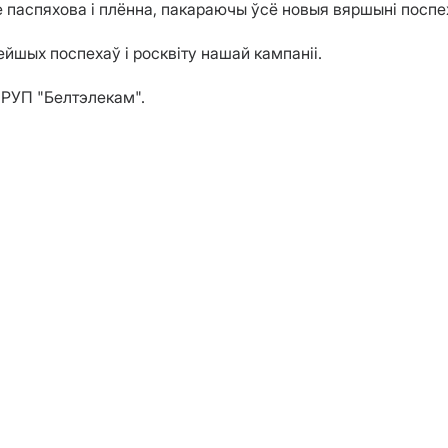
 паспяхова і плённа, пакараючы ўсё новыя вяршыні поспе
шых поспехаў і росквіту нашай кампаніі.
а РУП "Белтэлекам".