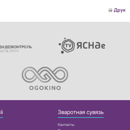
Друк
іі
Зваротная сувязь
Кантакты