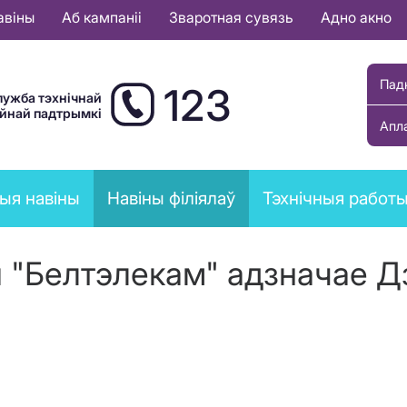
авіны
Аб кампаніі
Зваротная сувязь
Адно акно
Пад
123
лужба тэхнічнай
ыйнай падтрымкі
Апл
ыя навіны
Навіны філіялаў
Тэхнічныя работ
я "Белтэлекам" адзначае 