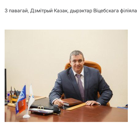
З павагай, Дзмітрый Казак, дырэктар Віцебскага філіял