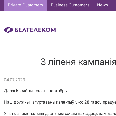
Основная
Private Customers
Business Customers
News
навигация
EN
3 ліпеня кампані
04.07.2023
Дарагія сябры, калегі, партнёры!
Наш дружны і згуртаваны калектыў ужо 28 гадоў працуе
У гэты знамянальны дзень мы хочам пажадаць вам далей