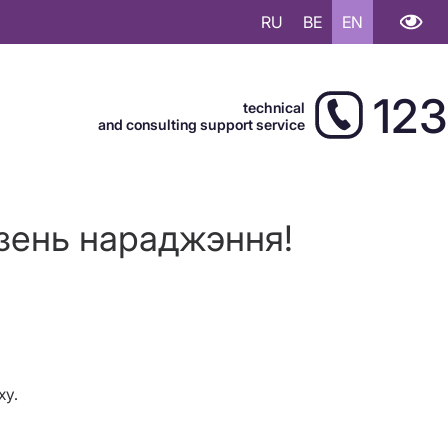
RU
BE
EN
123
technical
and consulting support service
Дзень нараджэння!
ху.