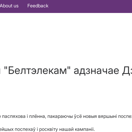
About us
Feedback
я "Белтэлекам" адзначае 
 паспяхова і плённа, пакараючы ўсё новыя вяршыні поспе
шых поспехаў і росквіту нашай кампаніі.