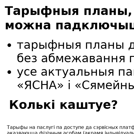
Тарыфныя планы, 
можна падключыць
тарыфныя планы до
без абмежавання п
усе актуальныя па
«ЯСНА» і «Сямейны
Колькі каштуе?
Тарыфы на паслугі па доступе да сэрвісных платф
аказваюцца фізічным асобам (акрамя індывідуал