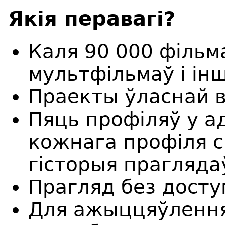
Якія перавагі?
Каля 90 000 фільма
мультфільмаў і ін
Праекты ўласнай в
Пяць профіляў у а
кожнага профіля с
гісторыя прагляда
Прагляд без досту
Для ажыццяўлення