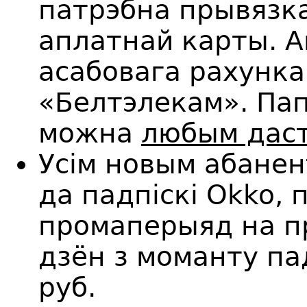
патрэбна прывязка
аплатнай карты. А
асабовага рахунка
«Белтэлекам». Пап
можна
любым дас
Усім новым абанен
да падпіскі Okko,
промаперыяд на п
дзён з моманту па
руб.