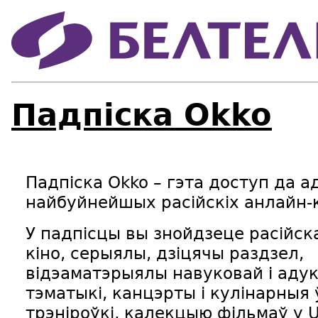
Падпіска Okko
Падпіска Okko – гэта доступ да а
найбуйнейшых расійскіх анлайн-к
У падпісцы вы знойдзеце расійска
кіно, серыялы, дзіцячы раздзел,
відэаматэрыялы навуковай і аду
тэматыкі, канцэрты і кулінарныя 
трэніроўкі, калекцыю фільмаў у Ul