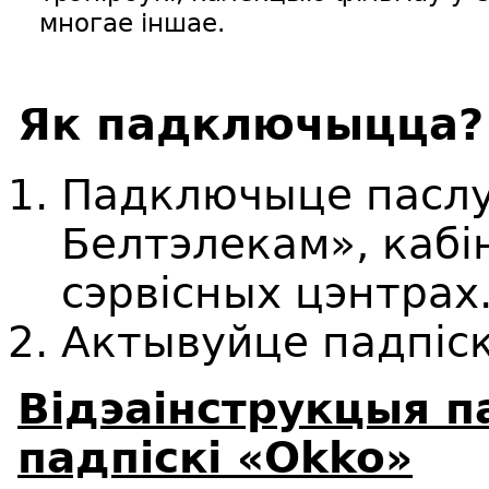
многае іншае.
Як падключыцца?
Падключыце паслу
Белтэлекам», кабі
сэрвісных цэнтрах
Актывуйце падпіс
Вiдэаiнструкцыя п
падпіскі «Okko»