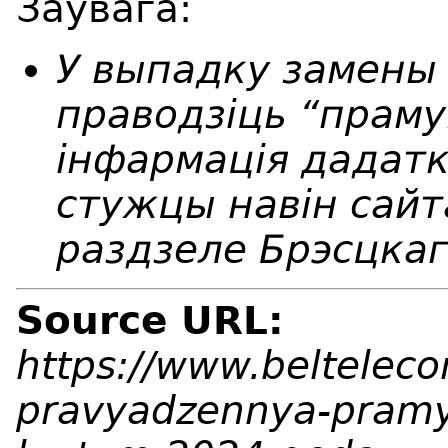
Заўвага
:
У выпадку замены
праводзіць “праму
інфармація дадат
стужцы навін сайт
раздзеле Брэсцкаг
Source URL:
https://www.beltelecom
pravyadzennya-pramyk