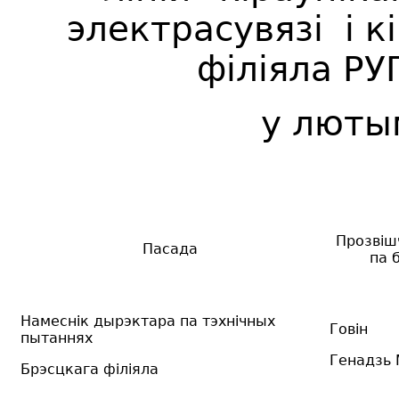
электрасувязі і к
філіяла РУ
у люты
Прозвішч
Пасада
па 
Намеснік дырэктара па тэхнічных
Говін
пытаннях
Генадзь 
Брэсцкага філіяла