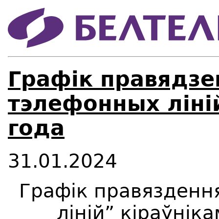
Графік правядзе
тэлефонных ліні
года
31.01.2024
Графік правязденн
ліній” кіраўнік