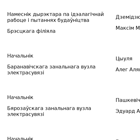
Намеснік дырэктара па ідэалагічнай
Дземідз
рабоце і пытаннях будаўніцтва
Максім М
Брэсцкага філіяла
Начальнік
Цыуля
Баранавічскага занальнага вузла
Алег Аля
электрасувязі
Начальнік
Пашкеві
Б
ярозаўскага
занальнага вузла
Эдуард А
электрасувязі
Начальнік