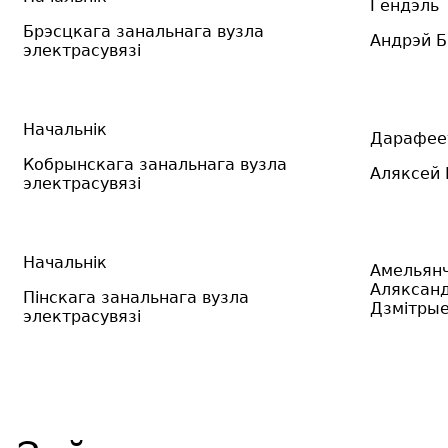
Гендэль
Брэсцкага
занальнага вузла
Андрэй Б
электрасувязі
Начальнік
Дарафее
Кобрынскага занальнага вузла
Аляксей 
электрасувязі
Начальнік
Амельян
Аляксан
Пінскага
занальнага вузла
Дзмітрые
электрасувязі