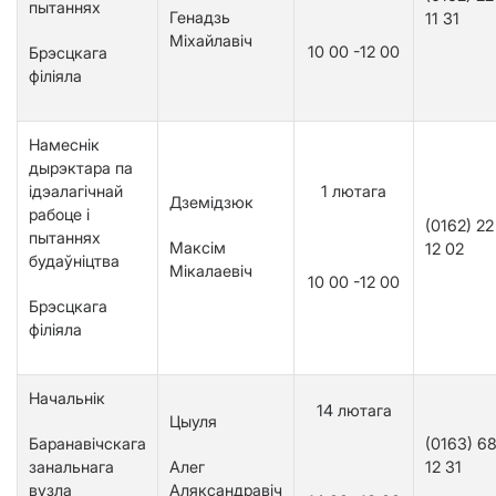
пытаннях
Генадзь
1
1
31
Міхайлавіч
10 00 -12 00
Брэсцкага
філіяла
Намеснік
дырэктара па
ідэалагічнай
1 лютага
Дземідзюк
рабоце і
(0162) 22
пытаннях
Максім
12 02
будаўніцтва
Мікалаевіч
10 00 -12 00
Брэсцкага
філіяла
Начальнік
14 лютага
Цыуля
Баранавічскага
(0163) 6
занальнага
Алег
12 31
вузла
Аляксандравіч