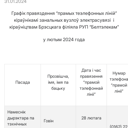
31.01.2024
Графік правяздення “прамых теэлефонных ліній”
кіраўнікамі занальных вузлоў электрасувязі і
кіраўніцтвам Брэсцкага філіяла РУП “Белтэлекам”
у лютым 2024 года
Дата і час
Нумар
Прозвішча,
правязення
тэлефон
Пасада
імя, імя па
“прамой
“прамой
бацьку
тэлефоннай
лініі”
лініі”
Намеснік
дырэктара па
28 лютага
Говін
тэхнічных
(0162) 22