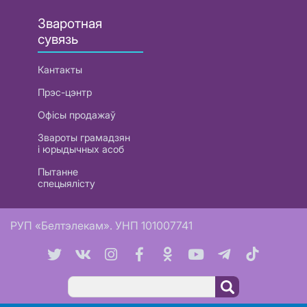
Зваротная
сувязь
Кантакты
Прэс-цэнтр
Офісы продажаў
Звароты грамадзян
і юрыдычных асоб
Пытанне
спецыялісту
РУП «Белтэлекам». УНП 101007741
Пошук