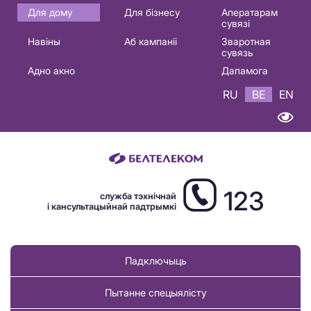
Основная
Для дому
Для бізнесу
Аператарам
сувязі
навигация
Навіны
Аб кампаніі
Зваротная
BE
сувязь
Адно акно
Дапамога
RU
BE
EN
123
служба тэхнічнай
і кансультацыйнай падтрымкі
Падключыць
Пытанне спецыялісту