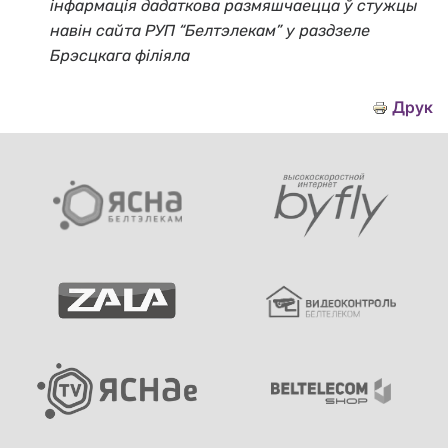
інфармація дадаткова размяшчаецца ў стужцы
навін сайта РУП “Белтэлекам” у раздзеле
Брэсцкага філіяла
Друк