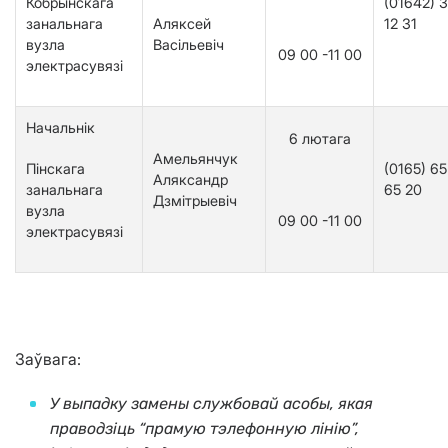
Кобрынскага
(01642) 3
занальнага
Аляксей
12 31
вузла
Васільевіч
09 00 -11 00
электрасувязі
Начальнік
6 лютага
Амельянчук
Пінскага
(0165) 65
Аляксандр
занальнага
65
20
Дзмітрыевіч
вузла
09 00 -11 00
электрасувязі
Заўвага
:
У выпадку замены службовай асобы,
якая
праводзіць “прамую тэлефонную лінію”,