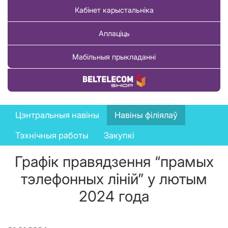
Кабінет карыстальніка
Аплаціць
Мабільныя прыкладанні
Купіць тавар
News
Цэнтральныя навіны
Навіны філіялаў
menu
Тэхнічныя работы
Закупкі
Графік правядзення “прамых
тэлефонных ліній” у лютым
2024 года