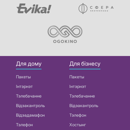
Для дому
Для бізнесу
Пакеты
Пакеты
Інтэрнэт
Інтэрнэт
Тэлебачанне
Тэлебачанне
Відэакантроль
Відэакантроль
Відэадамафон
Тэлефон
Тэлефон
Хостынг