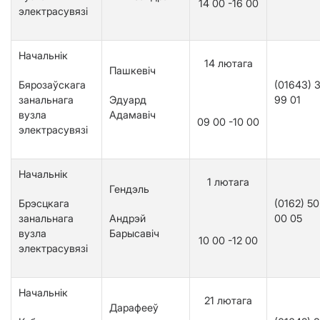
14 00 -16 00
электрасувязі
Начальнік
14 лютага
Пашкевіч
Б
ярозаўскага
(01643) 
занальнага
Эдуард
99 01
вузла
Адамавіч
09 00 -10 00
электрасувязі
Начальнік
1 лютага
Гендэль
Брэсцкага
(0162) 50
занальнага
Андрэй
00 05
вузла
Барысавіч
10 00 -12 00
электрасувязі
Начальнік
21 лютага
Дарафееў