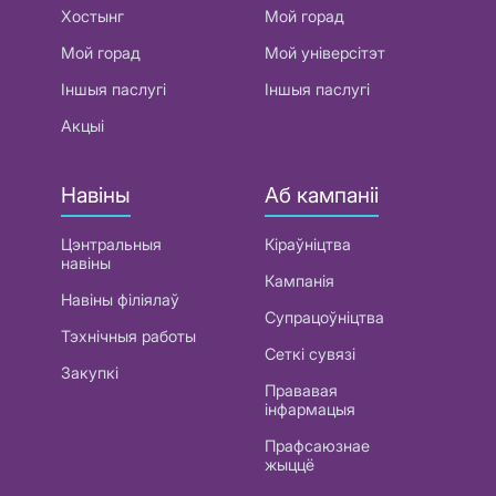
Хостынг
Мой горад
Мой горад
Мой універсітэт
Іншыя паслугі
Іншыя паслугі
Акцыі
Навіны
Аб кампаніі
Цэнтральныя
Кіраўніцтва
навіны
Кампанія
Навіны філіялаў
Супрацоўніцтва
Тэхнічныя работы
Сеткі сувязі
Закупкі
Прававая
інфармацыя
Прафсаюзнае
жыццё