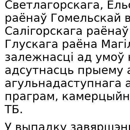
Светлагорскага, Ель
раёнаў Гомельскай в
Салігорскага раёнаў
Глускага раёна Магі
залежнасці ад умоў 
адсутнасць прыему 
агульнадаступнага 
праграм, камерцыйна
ТБ.
У выпадку завяршэн