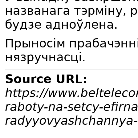
названага тэрміну, 
будзе адноўлена.
Прыносім
прабачэнні
нязручнасці.
Source URL:
https://www.beltelec
raboty-na-setcy-efirn
radyyovyashchannya