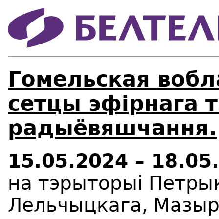
Гомельская вобл
сетцы эфірнага т
радыёвяшчання.
15.05.2024 – 18.05
на тэрыторыі Петры
Лельчыцкага, Мазырс