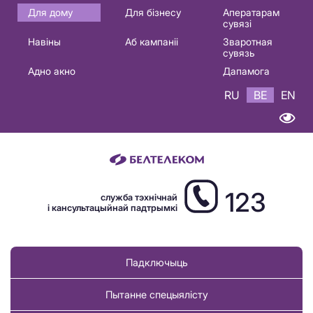
Основная
Для дому
Для бізнесу
Аператарам
сувязі
навигация
Навіны
Аб кампаніі
Зваротная
BE
сувязь
Адно акно
Дапамога
RU
BE
EN
123
служба тэхнічнай
і кансультацыйнай падтрымкі
Падключыць
Пытанне спецыялісту