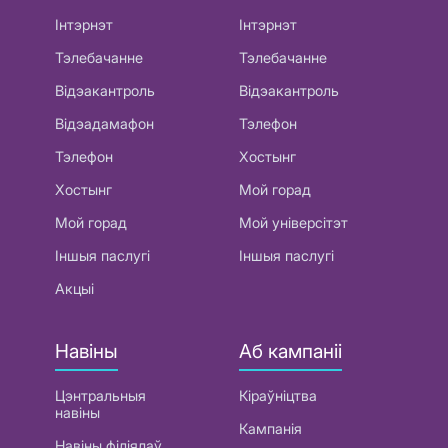
Інтэрнэт
Інтэрнэт
Тэлебачанне
Тэлебачанне
Відэакантроль
Відэакантроль
Відэадамафон
Тэлефон
Тэлефон
Хостынг
Хостынг
Мой горад
Мой горад
Мой універсітэт
Іншыя паслугі
Іншыя паслугі
Акцыі
Навіны
Аб кампаніі
Цэнтральныя
Кіраўніцтва
навіны
Кампанія
Навіны філіялаў