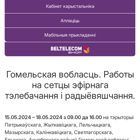
Кабінет карыстальніка
Аплаціць
Мабільныя прыкладанні
Купіць тавар
Гомельская вобласць. Работы
на сетцы эфірнага
тэлебачання і радыёвяшчання.
15.05.2024 – 18.05.2024
з 09.00 да 16.00
на тэрыторыі
Петрыкаўскага, Жыткавіцкага, Лельчыцкага,
Мазырскага, Калінкавіцкага, Светлагорскага,
Ельскага, Акцябрскага раёнаў Гомельскай вобласці,