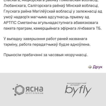
Любанскага, Салігорскага раёнаў Мінскай вобласці,
Глускага раёна Магілёўскай вобласці
у залежнасці ад
умоў надвор'я
магчыма
адсутнасць прыему ад
АРТПС Сметанічы агульнадаступнага абавязковага
пакета праграм, камерцыйнага эфірнага лічбавага ТБ.
У выпадку завяршэння работ раней названага
тэрміну, работа перадатчыкаў будзе адноўлена.
Прыносім
прабачэнні за часовыя нязручнасці.
Друк