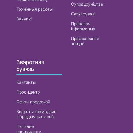
Супрацоўніцтва
Тэхнічныя работы
Сеткі сувязі
Закупкі
Прававая
інфармацыя
Прафсаюзнае
жыццё
Зваротная
сувязь
Кантакты
Прэс-цэнтр
Офісы продажаў
Звароты грамадзян
і юрыдычных асоб
Пытанне
спецыялісту