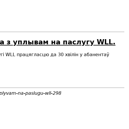
а з уплывам на паслугу WLL.
гі WLL працягласцю да 30 хвiлiн у абанентаў
uplyvam-na-paslugu-wll-298