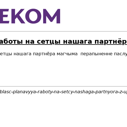
аботы на сетцы нашага партнёр
на сетцы нашага партнёра магчыма перапыненне паслу
blasc-planavyya-raboty-na-setcy-nashaga-partnyora-z-