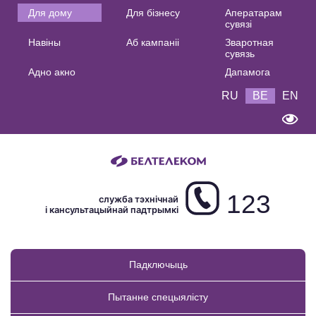
Основная
Для дому
Для бізнесу
Аператарам
сувязі
навигация
Навіны
Аб кампаніі
Зваротная
BE
сувязь
Адно акно
Дапамога
RU
BE
EN
123
служба тэхнічнай
і кансультацыйнай падтрымкі
Падключыць
Пытанне спецыялісту