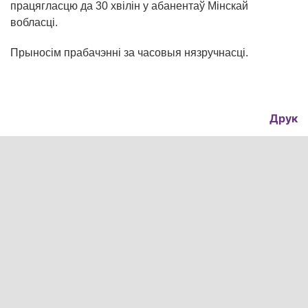
працягласцю да 30 хвiлiн у абанентаў Мінскай
вобласці.
Прыносім прабачэнні за часовыя нязручнасці.
Друк