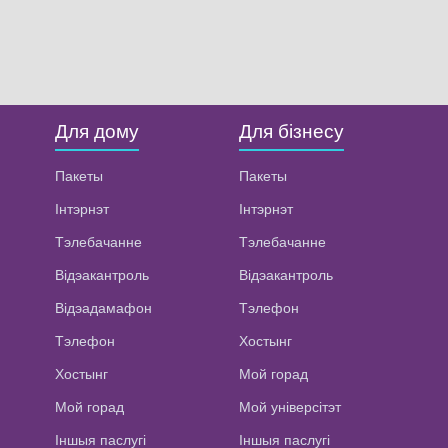
Для дому
Для бізнесу
Пакеты
Пакеты
Інтэрнэт
Інтэрнэт
Тэлебачанне
Тэлебачанне
Відэакантроль
Відэакантроль
Відэадамафон
Тэлефон
Тэлефон
Хостынг
Хостынг
Мой горад
Мой горад
Мой універсітэт
Іншыя паслугі
Іншыя паслугі