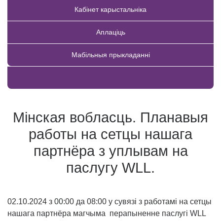
Кабінет карыстальніка
Аплаціць
Мабільныя прыкладанні
Купіць тавар
Мінская вобласць. Планавыя
работы на сетцы нашага
партнёра з уплывам на
паслугу WLL.
02.10.2024 з 00:00 да 08:00 у сувязі з работамі на сетцы
нашага партнёра магчыма перапыненне паслугі WLL