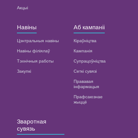
Акцыі
Навіны
Аб кампаніі
Цэнтральныя навіны
Кіраўніцтва
Навіны філіялаў
Кампанія
Тэхнічныя работы
Супрацоўніцтва
Закупкі
Сеткі сувязі
Прававая
інфармацыя
Прафсаюзнае
жыццё
Зваротная
сувязь