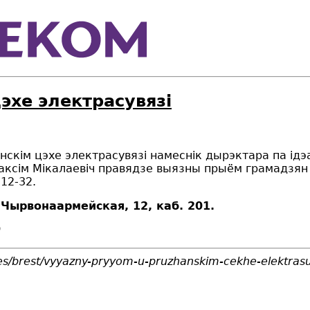
эхе электрасувязі
анскім цэхе электрасувязі намеснік дырэктара
па ідэ
аксім Мікалаевіч
правядзе выязны прыём грамадзян
12-32.
 Чырвонаармейская, 12, каб. 201.
0
tes/brest/vyyazny-pryyom-u-pruzhanskim-cekhe-elektras