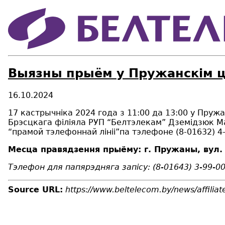
Выязны прыём у Пружанскім ц
16.10.2024
17 кастрычніка 2024 года з 11:00 да 13:00 у Пруж
Брэсцкага філіяла РУП “Белтэлекам” Дземідзюк М
“прамой тэлефоннай лініі”па тэлефоне (8-01632) 4-
Месца правядзення прыёму: г.
Пружаны
,
вул.
Тэлефон для папярэдняга запісу
:
(8-01643) 3-99-0
Source URL:
https://www.beltelecom.by/news/affilia