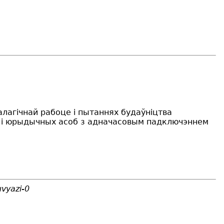
алагічнай рабоце і пытаннях будаўніцтва
 і юрыдычных асоб з адначасовым падключэннем
uvyazi-0