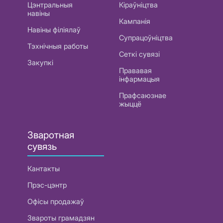
Цэнтральныя
Кіраўніцтва
навіны
Кампанія
Навіны філіялаў
Супрацоўніцтва
Тэхнічныя работы
Сеткі сувязі
Закупкі
Прававая
інфармацыя
Прафсаюзнае
жыццё
Зваротная
сувязь
Кантакты
Прэс-цэнтр
Офісы продажаў
Звароты грамадзян