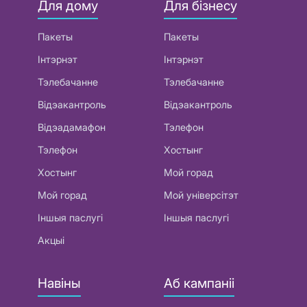
Для дому
Для бізнесу
Пакеты
Пакеты
Інтэрнэт
Інтэрнэт
Тэлебачанне
Тэлебачанне
Відэакантроль
Відэакантроль
Відэадамафон
Тэлефон
Тэлефон
Хостынг
Хостынг
Мой горад
Мой горад
Мой універсітэт
Іншыя паслугі
Іншыя паслугі
Акцыі
Навіны
Аб кампаніі