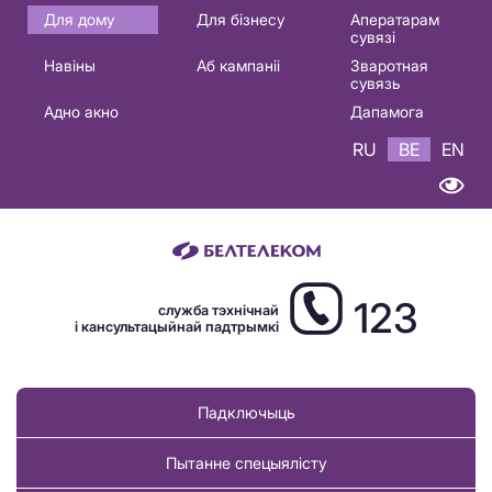
Основная
Для дому
Для бізнесу
Аператарам
сувязі
навигация
Навіны
Аб кампаніі
Зваротная
BE
сувязь
Адно акно
Дапамога
RU
BE
EN
123
служба тэхнічнай
і кансультацыйнай падтрымкі
Падключыць
Пытанне спецыялісту