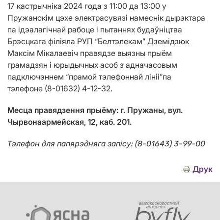
17 кастрычніка 2024 года з 11:00 да 13:00 у
Пружанскім цэхе электрасувязі намеснік дырэктара
па ідэалагічнай рабоце і пытаннях будаўніцтва
Брэсцкага філіяла РУП “Белтэлекам” Дземідзюк
Максім Мікалаевіч
правядзе выязны прыём
грамадзян і юрыдычных асоб з адначасовым
падключэннем “прамой тэлефоннай лініі”па
тэлефоне (8-01632) 4-12-32.
Месца правядзення прыёму: г.
Пружаны
,
вул.
Чырвонаармейская, 12, каб. 201.
Тэлефон для папярэдняга запісу
:
(8-01643) 3-99-00
Друк