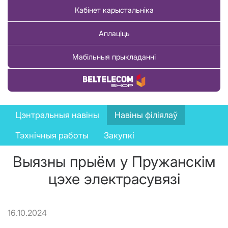
Кабінет карыстальніка
Аплаціць
Мабільныя прыкладанні
Купіць тавар
News
Цэнтральныя навіны
Навіны філіялаў
menu
Тэхнічныя работы
Закупкі
Выязны прыём у Пружанскім
цэхе электрасувязі
16.10.2024