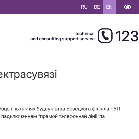
RU
BE
EN
123
technical
and consulting support service
ктрасувязі
боце і пытаннях будаўніцтва Брэсцкага філіяла РУП
падключэннем “прамой тэлефоннай лініі”па