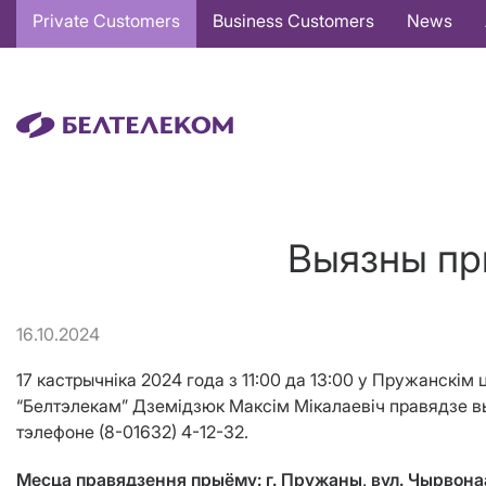
Основная
Private Customers
Business Customers
News
навигация
EN
Выязны пр
16.10.2024
17 кастрычніка 2024 года з 11:00 да 13:00 у Пружанскім
“Белтэлекам” Дземідзюк Максім Мікалаевіч
правядзе в
тэлефоне (8-01632) 4-12-32.
Месца правядзення прыёму: г.
Пружаны
,
вул. Чырвонаа