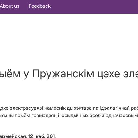
About us
Feedback
ыём у Пружанскім цэхе эле
 цэхе электрасувязі намеснік дырэктара
па ідэалагічнай ра
ыязны прыём грамадзян і юрыдычных асоб з адначасовым 
рмейская, 12, каб. 201.