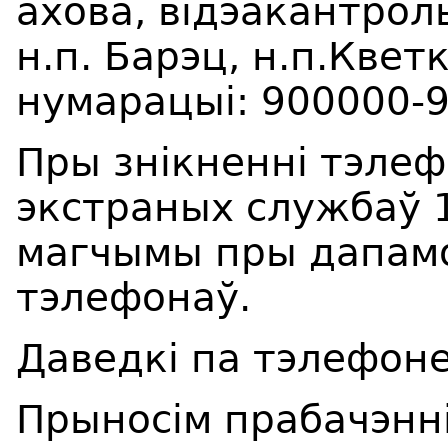
ахова, відэакантроль
н.п. Барэц, н.п.Квет
нумарацыі: 900000-
Пры знікненні тэлеф
экстраных службаў 1
магчымы пры дапамо
тэлефонаў.
Даведкі па тэлефоне
Прыносім прабачэнні