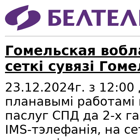
Гомельская вобл
сеткі сувязі Гом
23.12.2024г. з 12:00 
планавымі работамі
паслуг СПД да 2-х гад
IMS-тэлефанія, на с