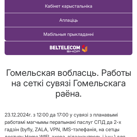
Кабінет карыстальніка
Аплаціць
Мабільныя прыкладанні
Купіць тавар
Гомельская вобласць. Работы
на сеткі сувязі Гомельскага
раёна.
23.12.2024г. з 12:00 да 17:00 у сувязі з планавымі
работамі магчымы перапынакі паслуг СПД да 2-х
гадзін (byfly, ZALA, VPN, IMS-тэлефанія, на сетцы
доступу Home WIFI, ахова, відэакантроль і інш.) для