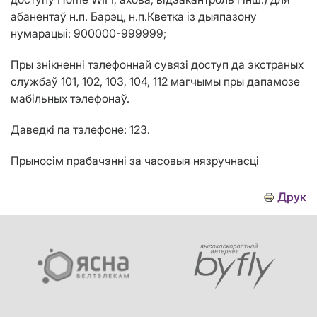
абанентаў н.п. Барэц, н.п.Кветка із дыяпазону
нумарацыі: 900000-999999;
Пры знікненні тэлефоннай сувязі доступ да экстраных
службаў 101, 102, 103, 104, 112 магчымы пры дапамозе
мабільных тэлефонаў.
Даведкі па тэлефоне: 123.
Прыносім прабачэнні за часовыя нязручнасці
Друк