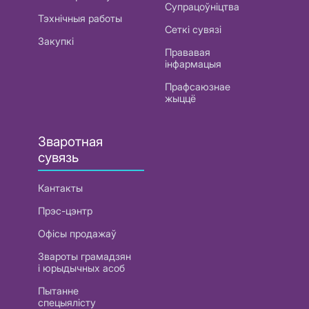
Супрацоўніцтва
Тэхнічныя работы
Сеткі сувязі
Закупкі
Прававая
інфармацыя
Прафсаюзнае
жыццё
Зваротная
сувязь
Кантакты
Прэс-цэнтр
Офісы продажаў
Звароты грамадзян
і юрыдычных асоб
Пытанне
спецыялісту