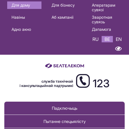
Основная
Для дому
Для бізнесу
Аператарам
сувязі
навигация
Навіны
Аб кампаніі
Зваротная
BE
сувязь
Адно акно
Дапамога
RU
BE
EN
123
служба тэхнічнай
і кансультацыйнай падтрымкі
Падключыць
Пытанне спецыялісту