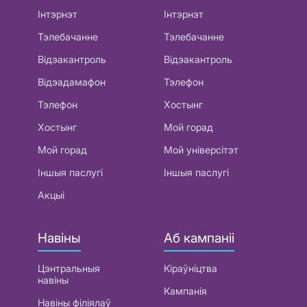
Інтэрнэт
Інтэрнэт
Тэлебачанне
Тэлебачанне
Відэакантроль
Відэакантроль
Відэадамафон
Тэлефон
Тэлефон
Хостынг
Хостынг
Мой горад
Мой горад
Мой універсітэт
Іншыя паслугі
Іншыя паслугі
Акцыі
Навіны
Аб кампаніі
Цэнтральныя
Кіраўніцтва
навіны
Кампанія
Навіны філіялаў