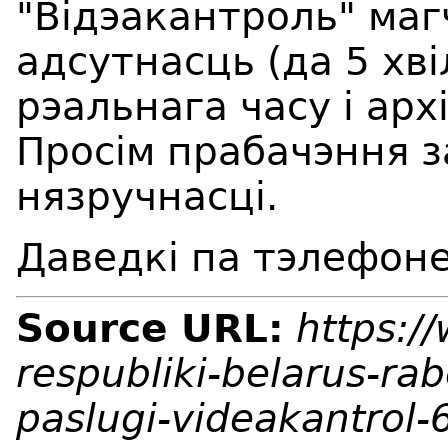
"Відэакантроль" ма
адсутнасць (да 5 хв
рэальнага часу і арх
Просім прабачэння 
нязручнасці.
Даведкі па тэлефоне
Source URL:
https:/
respubliki-belarus-ra
paslugi-videakantrol-