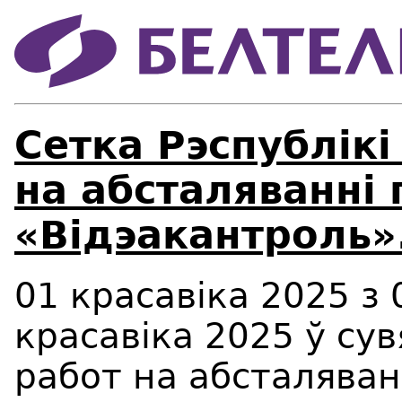
Сетка Рэспублiкi
на абсталяваннi 
«Вiдэакантроль»
01 красавiка 2025 з 
красавiка 2025 ў су
работ на абсталяван