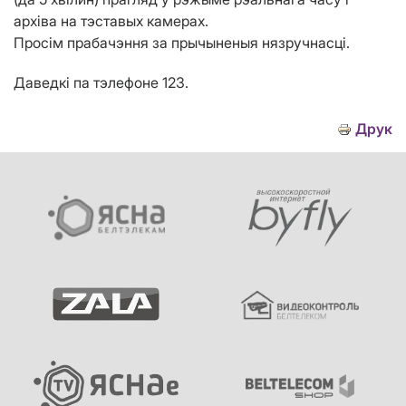
архіва на тэставых камерах.
Просім прабачэння за прычыненыя нязручнасці.
Даведкі па тэлефоне 123.
Друк