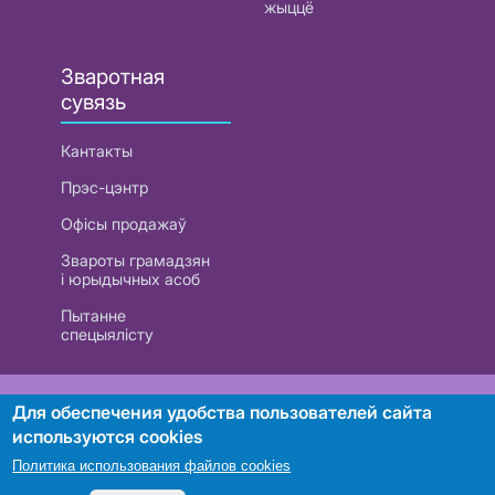
жыццё
Зваротная
сувязь
Кантакты
Прэс-цэнтр
Офісы продажаў
Звароты грамадзян
і юрыдычных асоб
Пытанне
спецыялісту
РУП «Белтэлекам». УНП 101007741
Для обеспечения удобства пользователей сайта
используются cookies
Политика использования файлов cookies
Пошук