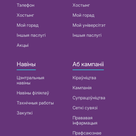
Тэлефон
Хостынг
Хостынг
Мой горад
Мой горад
Мой універсітэт
Іншыя паслугі
Іншыя паслугі
Акцыі
Навіны
Аб кампаніі
Цэнтральныя
Кіраўніцтва
навіны
Кампанія
Навіны філіялаў
Супрацоўніцтва
Тэхнічныя работы
Сеткі сувязі
Закупкі
Прававая
інфармацыя
Прафсаюзнае