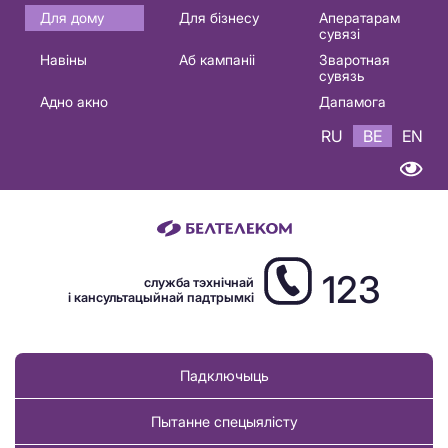
Основная
Для дому
Для бізнесу
Аператарам
сувязі
навигация
Навіны
Аб кампаніі
Зваротная
BE
сувязь
Адно акно
Дапамога
RU
BE
EN
123
служба тэхнічнай
і кансультацыйнай падтрымкі
Падключыць
Пытанне спецыялісту