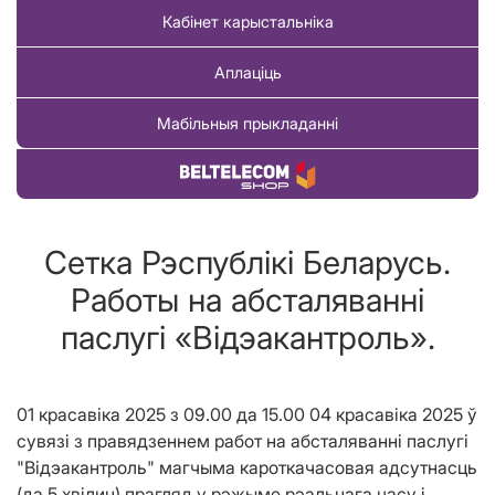
Кабінет карыстальніка
Аплаціць
Мабільныя прыкладанні
Купіць тавар
Сетка Рэспублiкi Беларусь.
Работы на абсталяваннi
паслугi «Вiдэакантроль».
01 красавiка 2025 з 09.00 да 15.00 04 красавiка 2025 ў
сувязі з правядзеннем работ на абсталяванні паслугі
"Відэакантроль" магчыма кароткачасовая адсутнасць
(да 5 хвiлин) прагляд у рэжыме рэальнага часу і