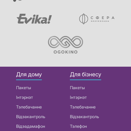
Для дому
Для бізнесу
Пакеты
Пакеты
Інтэрнэт
Інтэрнэт
Тэлебачанне
Тэлебачанне
Відэакантроль
Відэакантроль
Відэадамафон
Тэлефон