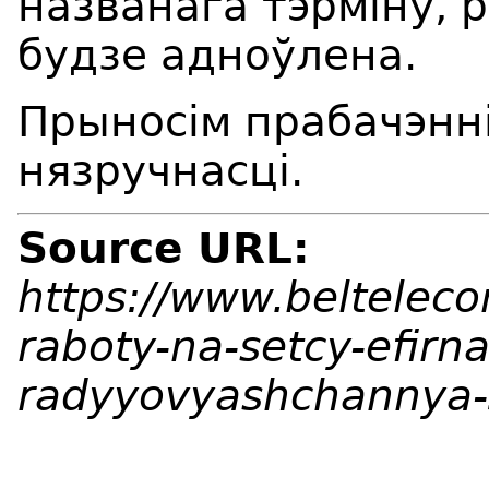
названага тэрміну, 
будзе адноўлена.
Прыносім прабачэнні
нязручнасці.
Source URL:
https://www.beltelec
raboty-na-setcy-efirn
radyyovyashchannya