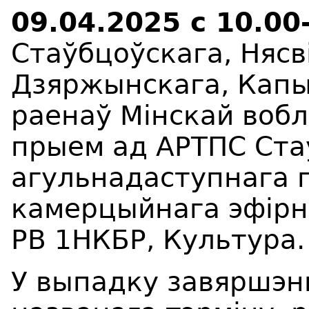
09.04.2025 с 10.00
Стаўбцоўскага, Нясв
Дзяржынскага, Капы
раенаў Мінскай вобл
прыем ад АРТПС Ста
агульнадаступнага 
камерцыйнага эфірна
РВ
1НКБР, Культура.
У выпадку завяршэн