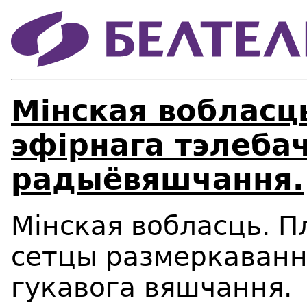
Мінская вобласц
эфірнага тэлебач
радыёвяшчання.
Мінская
вобласць.
П
сетцы
размеркавання
гукавога
вяшчання.