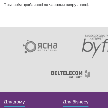
Прыносім прабачэнні за часовыя нязручнасці.
Для дому
Для бізнесу