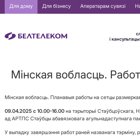
Основная
Для дому
Для бізнесу
Аператарам сувязі
Н
навигация
BE
с
і кансультац
Мінская вобласць. Работ
Мінская
вобласць.
Планавыя работы
на сетцы
размеркав
09.04.2025 с 10.00-16.00
на тэрыторыі
Стаўбцоўскага, Н
ад АРТПС Стаўбцы абавязковага агульнадаступнага пак
У выпадку завяршэння работ раней названага тэрміну, 