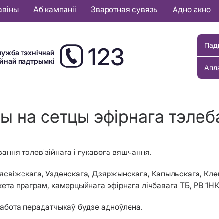
авіны
Аб кампаніі
Зваротная сувязь
Адно акно
Пад
123
лужба тэхнічнай
ыйнай падтрымкі
Апл
ы на сетцы эфірнага тэле
ання тэлевізійнага і гукавога
вяшчання.
ясвіжскага, Узденскага, Дзяржынскага, Капыльскага, Кле
ета праграм, камерцыйнага эфірнага лічбавага ТБ, РВ
1НК
работа перадатчыкаў будзе адноўлена.