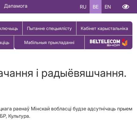
Дапамога
RU
BE
EN
ключыць
Пытанне спецыялісту
Кабінет карыстальніка
аціць
Мабільныя прыкладанні
Купіць тавар
бачання і радыёвяшчання.
цкага раенаў Мінскай вобласці будзе адсутнічаць прыем
БР, Культура.