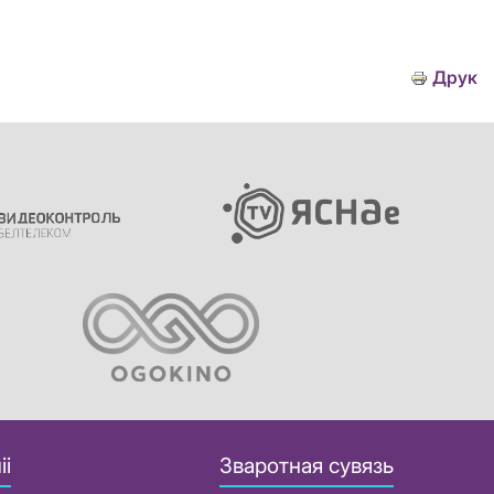
Друк
іі
Зваротная сувязь